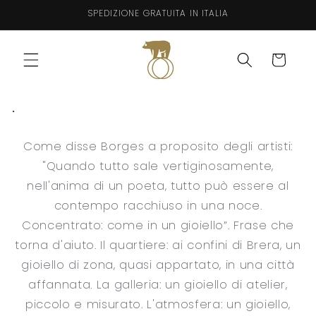
Vai
SPEDIZIONE GRATUITA IN ITALIA
direttamente
ai contenuti
Carrello
.
Come disse Borges a proposito degli artisti:
"Quando tutto sale vertiginosamente,
nell'anima di un poeta, tutto può essere al
contempo racchiuso in una noce.
Concentrato: come in un gioiello”. Frase che
torna d'aiuto. Il quartiere: ai confini di Brera, un
gioiello di zona, quasi appartato, in una città
affannata. La galleria: un gioiello di atelier,
piccolo e misurato. L'atmosfera: un gioiello,