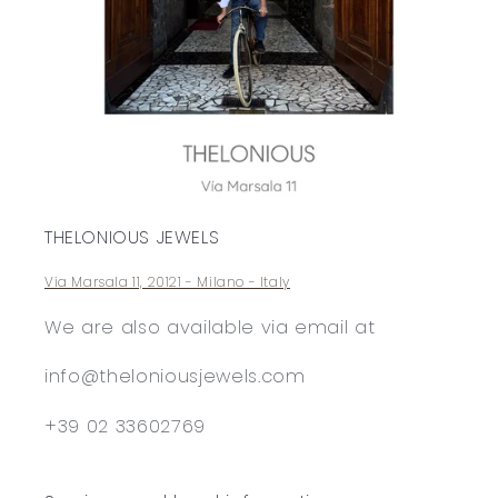
THELONIOUS JEWELS
Via Marsala 11, 20121 - Milano - Italy
We are also available via email at
info@theloniousjewels.com
+39 02 33602769