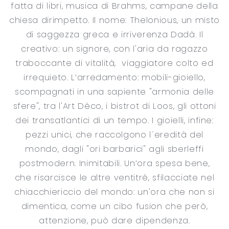
fatta di libri, musica di Brahms, campane della
chiesa dirimpetto. Il nome: Thelonious, un misto
di saggezza greca e irriverenza Dadà. Il
creativo: un signore, con l'aria da ragazzo
traboccante di vitalità, viaggiatore colto ed
irrequieto. L’arredamento: mobili-gioiello,
scompagnati in una sapiente "armonia delle
sfere", tra l'Art Déco, i bistrot di Loos, gli ottoni
dei transatlantici di un tempo. I gioielli, infine:
pezzi unici, che raccolgono l´eredità del
mondo, dagli "ori barbarici" agli sberleffi
postmodern. Inimitabili. Un’ora spesa bene,
che risarcisce le altre ventitré, sfilacciate nel
chiacchiericcio del mondo: un'ora che non si
dimentica, come un cibo fusion che però,
attenzione, può dare dipendenza.